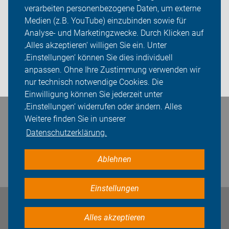
verarbeiten personenbezogene Daten, um externe
ADFC Strohgäu
Medien (z.B. YouTube) einzubinden sowie für
Sei dabei
Analyse- und Marketingzwecke. Durch Klicken auf
‚Alles akzeptieren‘ willigen Sie ein. Unter
Presse
‚Einstellungen‘ können Sie dies individuell
anpassen. Ohne Ihre Zustimmung verwenden wir
Login
nur technisch notwendige Cookies. Die
Einwilligung können Sie jederzeit unter
‚Einstellungen‘ widerrufen oder ändern. Alles
Bleiben Sie in Kontakt
Weitere finden Sie in unserer
Datenschutzerklärung.
Ablehnen
Einstellungen
Impressum
Datenschutz
Cookie-Einstellungen
Alles akzeptieren